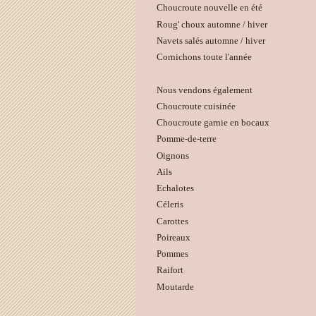
Choucroute nouvelle en été
Roug' choux automne / hiver
Navets salés automne / hiver
Cornichons toute l'année
Nous vendons également
Choucroute cuisinée
Choucroute garnie en bocaux
Pomme-de-terre
Oignons
Ails
Echalotes
Céleris
Carottes
Poireaux
Pommes
Raifort
Moutarde