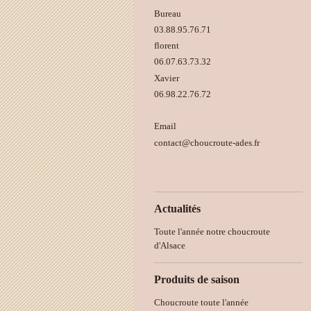
Bureau
03.88.95.76.71
florent
06.07.63.73.32
Xavier
06.98.22.76.72
Email
contact@choucroute-ades.fr
Actualités
Toute l'année notre choucroute
d'Alsace
Produits de saison
Choucroute toute l'année